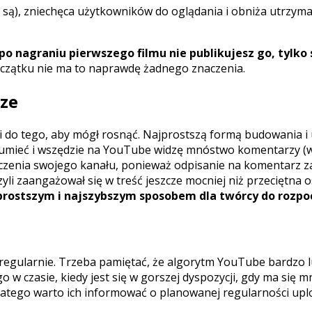
uły są), zniechęca użytkowników do oglądania i obniża utrzym
 po nagraniu pierwszego filmu nie publikujesz go, tylk
początku nie ma to naprawdę żadnego znaczenia.
rze
ci do tego, aby mógł rosnąć. Najprostszą formą budowania i
zumieć i wszędzie na YouTube widzę mnóstwo komentarzy (w 
zenia swojego kanału, ponieważ odpisanie na komentarz zajm
zyli zaangażował się w treść jeszcze mocniej niż przeciętn
prostszym i najszybszym sposobem dla twórcy do rozpo
regularnie. Trzeba pamiętać, że algorytm YouTube bardzo lu
o w czasie, kiedy jest się w gorszej dyspozycji, gdy ma się 
dlatego warto ich informować o planowanej regularności uplo