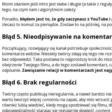
Moim zdaniem jeśli intro jest słabe i długie (a takie z reg
tego, na czym nam i algorytmom zależy.
Ponadto,
błędem jest to, że gdy zaczynasz z YouTube i
zlecasz to komuś za pieniądze. Zostaw to na później, na 
Błąd 5. Nieodpisywanie na komenta
Początkujący, rozwijający się kanał potrzebuje społecznoś
komentarze widzów. Niestety twórcy zdają się tego nie ro
bez odpowiedzi. Taka postawa to najprostszy krok do niszc
obejrzenie Twojego filmu, a do tego zostawił komentarz, c
odpisanie.
Zawiązanie relacji w komentarzach jest naj
Błąd 6. Brak regularności
Twórcy często publikują nieregularnie, a nawet bardzo nie
warto tworzyć więcej
contentu
na zapas, aby móc wrzucić g
również lubią wiedzieć, kiedy mogą spodziewać się filmu, 
odpowiedzialność starając się regularnie dowieźć
content
.