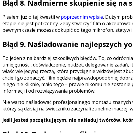
Błąd 8. Nadmierne skupienie się na s
Pisałem już o tej kwestii w
poprzednim wpisie
. Dużym probl
etapie nie jest potrzebny. Żeby stworzyć film o akceptowa
pewnym czasie możesz dokupić do tego mikrofon, statyw 
Błąd 9.
Naśladowanie najlepszych y
To jeden z najbardziej szkodliwych błędów. To, co odróżni
umiejętności, doświadczenie, budżet, delegowanie zadań, i
właściwie jedyną rzeczą, która przyciągnie widzów jest zb
chcieli go zobaczyć. Film będzie najprawdopodobniej dobrze
niego nie kliknie, mało tego – prawie nikomu nie zostani
informacji i od rozwiązywania problemów.
Nie warto naśladować profesjonalnego montażu znanych twó
którzy są dzisiaj na świeczniku zaczynali zupełnie inacze
Jeśli jesteś początkującym, nie naśladuj twórców, którzy