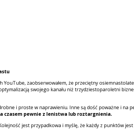
astu
ach YouTube, zaobserwowałem, że przeciętny osiemnastolat
 optymalizacją swojego kanału niż trzydziestoparoletni biz
 drobne i proste w naprawieniu. Inne są dość poważne i na
 a czasem pewnie z lenistwa lub roztargnienia.
 Kolejność jest przypadkowa i myślę, że każdy z punktów jes