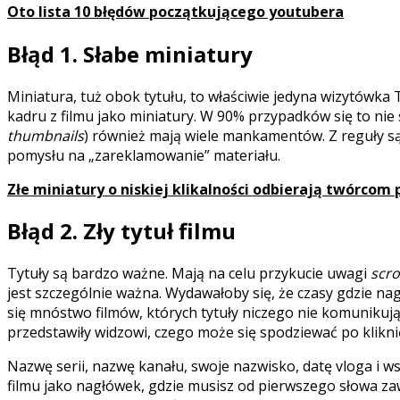
Oto lista 10 błędów początkującego youtubera
Błąd 1. Słabe miniatury
Miniatura, tuż obok tytułu, to właściwie jedyna wizytówk
kadru z filmu jako miniatury. W 90% przypadków się to nie 
thumbnails
) również mają wiele mankamentów. Z reguły są
pomysłu na „zareklamowanie” materiału.
Złe miniatury o niskiej klikalności odbierają twórcom
Błąd 2. Zły tytuł filmu
Tytuły są bardzo ważne. Mają na celu przykucie uwagi
scro
jest szczególnie ważna. Wydawałoby się, że czasy gdzie na
się mnóstwo filmów, których tytuły niczego nie komunikują
przedstawiły widzowi, czego może się spodziewać po klikni
Nazwę serii, nazwę kanału, swoje nazwisko, datę vloga i w
filmu jako nagłówek, gdzie musisz od pierwszego słowa zawr