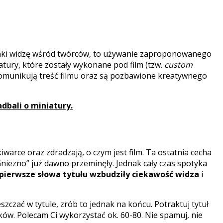
m, jaki widzę wśród twórców, to używanie zaproponowanego
atury, które zostały wykonane pod film (tzw.
custom
 komunikują treść filmu oraz są pozbawione kreatywnego
dbali o miniatury.
arce oraz zdradzają, o czym jest film. Ta ostatnia cecha
Gniezno” już dawno przeminęły. Jednak cały czas spotyka
 pierwsze słowa tytułu wzbudziły ciekawość widza
i
zczać w tytule, zrób to jednak na końcu. Potraktuj tytuł
ków. Polecam Ci wykorzystać ok. 60-80. Nie spamuj, nie