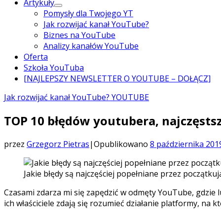
Artykuły
Pomysły dla Twojego YT
Jak rozwijać kanał YouTube?
Biznes na YouTube
Analizy kanałów YouTube
Oferta
Szkoła YouTuba
[NAJLEPSZY NEWSLETTER O YOUTUBE – DOŁĄCZ]
Jak rozwijać kanał YouTube?
YOUTUBE
TOP 10 błędów youtubera, najczęsts
przez
Grzegorz Pietras
|
Opublikowano
8 października 201
Jakie błędy są najczęściej popełniane przez początk
Czasami zdarza mi się zapędzić w odmęty YouTube, gdzie l
ich właściciele zdają się rozumieć działanie platformy, na k