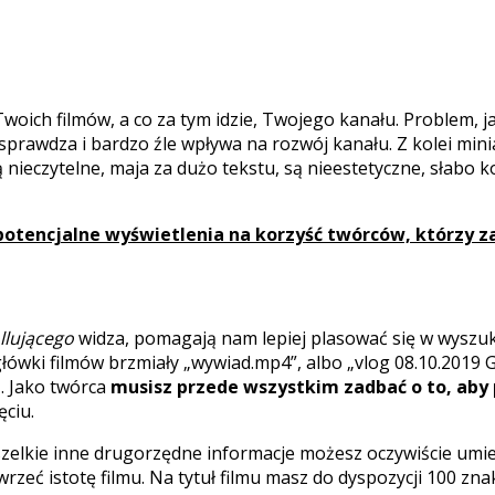
a Twoich filmów, a co za tym idzie, Twojego kanału. Proble
sprawdza i bardzo źle wpływa na rozwój kanału. Z kolei mini
 nieczytelne, maja za dużo tekstu, są nieestetyczne, słabo
 potencjalne wyświetlenia na korzyść twórców, którzy za
llującego
widza, pomagają nam lepiej plasować się w wyszukiw
główki filmów brzmiały „wywiad.mp4”, albo „vlog 08.10.2019 
. Jako twórca
musisz przede wszystkim zadbać o to, aby
ęciu.
szelkie inne drugorzędne informacje możesz oczywiście umies
zeć istotę filmu. Na tytuł filmu masz do dyspozycji 100 zna