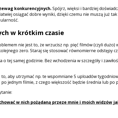
rzewag konkurencyjnych.
Spójrz, więksi i bardziej doświa
łatwiej osiągać dobre wyniki, dzięki czemu nie muszą już ta
gularność.
ych w krótkim czasie
lemem nie jest to, że wrzucisz np. pięć filmów (czyli dużo)
e kolejnego zero. Staraj się stosować równomierne odstępy cz
 o tej samej godzinie. Bez wchodzenia w szczegóły i zawiłoś
 to, aby utrzymać np. te wspomniane 5 uploadów tygodniowo
 po jednym filmie, z czego większość będzie średnia lub po 
tanie:
chować w nich pożądaną przeze mnie i moich widzów jako