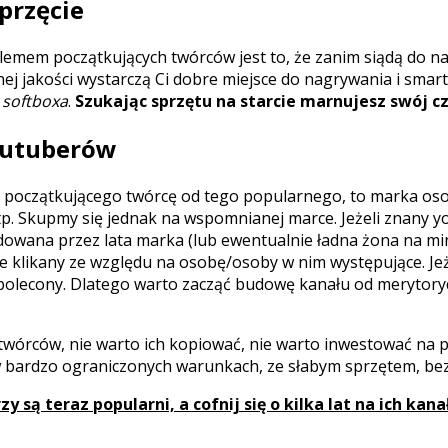
przęcie
emem początkujących twórców jest to, że zanim siądą do na
lnej jakości wystarczą Ci dobre miejsce do nagrywania i sma
i
softboxa
.
Szukając sprzętu na starcie marnujesz swój cz
outuberów
a początkującego twórcę od tego popularnego, to marka osob
tp. Skupmy się jednak na wspomnianej marce. Jeżeli znany yo
udowana przez lata marka (lub ewentualnie ładna żona na min
 klikany ze względu na osobę/osoby w nim występujące. Jeżel
e polecony. Dlatego warto zacząć budowę kanału od merytory
rców, nie warto ich kopiować, nie warto inwestować na poc
j, w bardzo ograniczonych warunkach, ze słabym sprzętem, be
 są teraz popularni, a cofnij się o kilka lat na ich kanał