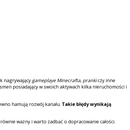
ek nagrywający
gameplaye Minecrafta
,
pranki
czy inne
nesmen posiadający w swoich aktywach kilka nieruchomości i
 pewno hamują rozwój kanału.
Takie błędy wynikają
t równie ważny i warto zadbać o dopracowanie całości.