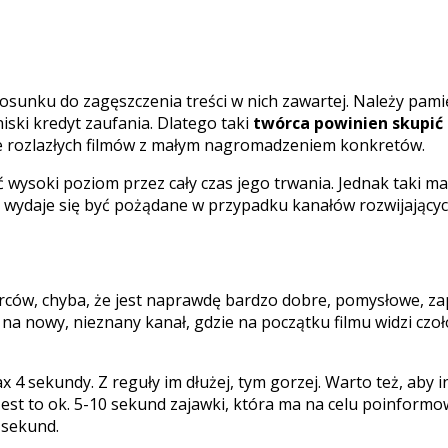
osunku do zagęszczenia treści w nich zawartej. Należy pamię
ski kredyt zaufania. Dlatego taki
twórca powinien skupić 
e rozlazłych filmów z małym nagromadzeniem konkretów.
ć wysoki poziom przez cały czas jego trwania. Jednak taki ma
 wydaje się być pożądane w przypadku kanałów rozwijających
rców, chyba, że jest naprawdę bardzo dobre, pomysłowe, za
 na nowy, nieznany kanał, gdzie na początku filmu widzi czoł
x 4 sekundy. Z reguły im dłużej, tym gorzej. Warto też, aby in
est to ok. 5-10 sekund zajawki, która ma na celu poinformo
 sekund.