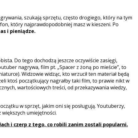
grywania, szukają sprzętu, często drogiego, który na tym
rtfon, który najprawdopodobniej masz w kieszeni. Po
as i pieniądze.
ista. Do tego dochodzą jeszcze oczywiście zasięgi,
utuber nagrywa, film pt. „Spacer z żoną po mieście”, to
iaturce). Widzowie widząc, kto wrzucił ten materiał będą
i ktoś początkujący nagrałby taki film, to prawie nikt w
cznych, wartościowych treści, od przekazywania wiedzy,
zątku w sprzęt, jakim oni się posługują. Youtuberzy,
z większych umiejętności.
ach i czerp z tego, co robili zanim zostali popularni.