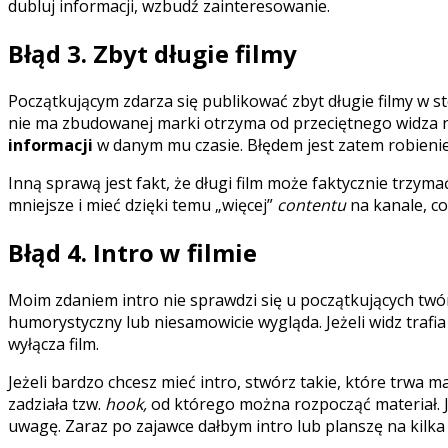
dubluj informacji, wzbudź zainteresowanie.
Błąd 3. Zbyt długie filmy
Początkującym zdarza się publikować zbyt długie filmy w st
nie ma zbudowanej marki otrzyma od przeciętnego widza ni
informacji
w danym mu czasie. Błędem jest zatem robieni
Inną sprawą jest fakt, że długi film może faktycznie trzyma
mniejsze i mieć dzięki temu „więcej”
contentu
na kanale, co
Błąd 4. Intro w filmie
Moim zdaniem intro nie sprawdzi się u początkujących twó
humorystyczny lub niesamowicie wygląda. Jeżeli widz trafia
wyłącza film.
Jeżeli bardzo chcesz mieć intro, stwórz takie, które trwa ma
zadziała tzw.
hook,
od którego można rozpocząć materiał. J
uwagę. Zaraz po zajawce dałbym intro lub planszę na kilka